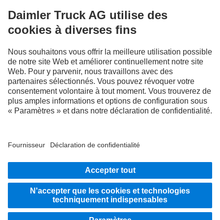
FOLLOW THE ROADSTARS.
Échangez maintenant vos expériences avec d’autres routiers
et routières.
Montez à bord
LANGUAGE
NL
FR
Fournisseur
Politique de confidentialité