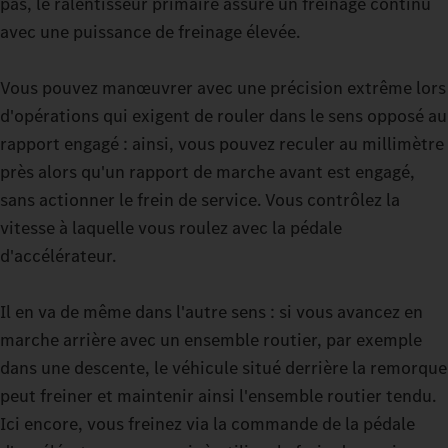
pas, le ralentisseur primaire assure un freinage continu
avec la cabine GigaSpace et la cabine BigSpace, vous avez le
avec une puissance de freinage élevée.
choix entre deux options spacieuses.
Des modes de conduite sélectionnables vous permettent de
conduire votre camion pour charges lourdes avec encore plus
Vous pouvez manœuvrer avec une précision extrême lors
de précision. Que ce soit à vide ou avec une charge élevée sur
d'opérations qui exigent de rouler dans le sens opposé au
un terrain exigeant : réglez votre Actros L jusqu'à 500 t pendant
rapport engagé : ainsi, vous pouvez reculer au millimètre
la conduite exactement sur le mode requis par votre trajet
près alors qu'un rapport de marche avant est engagé,
actuel. Avec ECO, HEAVY ou MANUAL, vous disposez de trois
sans actionner le frein de service. Vous contrôlez la
options. Vous pouvez effectuer des manœuvres délicates grâce
vitesse à laquelle vous roulez avec la pédale
à l'embrayage hydraulique en mode manœuvre : la propulsion
d'accélérateur.
constante vous permet de manœuvrer même avec des charges
très lourdes pratiquement sans usure de l'embrayage de
Il en va de même dans l'autre sens : si vous avancez en
démarrage.
marche arrière avec un ensemble routier, par exemple
dans une descente, le véhicule situé derrière la remorque
peut freiner et maintenir ainsi l'ensemble routier tendu.
Ici encore, vous freinez via la commande de la pédale