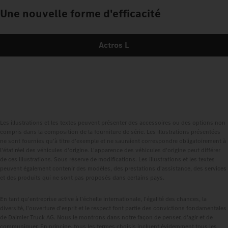
Une nouvelle forme d'efficacité
Actros L
Les illustrations et les textes peuvent présenter des accessoires ou des options non
compris dans la composition de la fourniture de série. Les illustrations présentées
ne sont fournies qu'à titre d'exemple et ne sauraient correspondre obligatoirement à
l'état réel des véhicules d'origine. L'apparence des véhicules d'origine peut différer
de ces illustrations. Sous réserve de modifications. Les illustrations et les textes
peuvent également contenir des modèles, des prestations d'assistance, des services
et des produits qui ne sont pas proposés dans certains pays.
En tant qu'entreprise active à l'échelle internationale, l'égalité des chances, la
diversité, l'ouverture d'esprit et le respect font partie des convictions fondamentales
de Daimler Truck AG. Nous le montrons dans notre façon de penser, d'agir et de
communiquer. En principe, tous les termes choisis incluent évidemment tous les