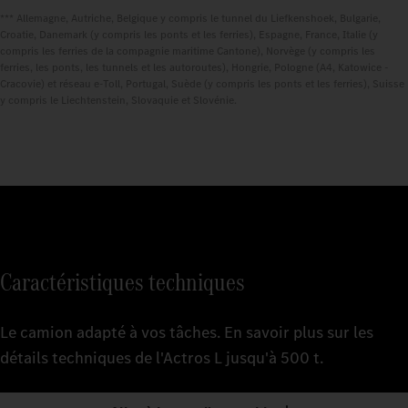
*** Allemagne, Autriche, Belgique y compris le tunnel du Liefkenshoek, Bulgarie,
Croatie, Danemark (y compris les ponts et les ferries), Espagne, France, Italie (y
compris les ferries de la compagnie maritime Cantone), Norvège (y compris les
ferries, les ponts, les tunnels et les autoroutes), Hongrie, Pologne (A4, Katowice -
Cracovie) et réseau e-Toll, Portugal, Suède (y compris les ponts et les ferries), Suisse
y compris le Liechtenstein, Slovaquie et Slovénie.
Caractéristiques techniques
Le camion adapté à vos tâches. En savoir plus sur les
détails techniques de l'Actros L jusqu'à 500 t.