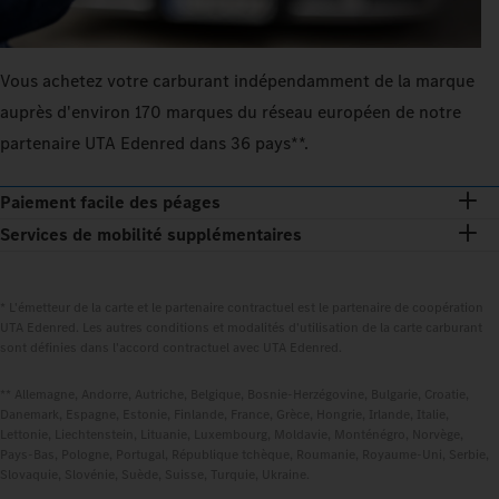
Vous achetez votre carburant indépendamment de la marque
auprès d'environ 170 marques du réseau européen de notre
partenaire UTA Edenred dans 36 pays**.
Paiement facile des péages
Services de mobilité supplémentaires
* L'émetteur de la carte et le partenaire contractuel est le partenaire de coopération
UTA Edenred. Les autres conditions et modalités d'utilisation de la carte carburant
sont définies dans l'accord contractuel avec UTA Edenred.
** Allemagne, Andorre, Autriche, Belgique, Bosnie-Herzégovine, Bulgarie, Croatie,
Danemark, Espagne, Estonie, Finlande, France, Grèce, Hongrie, Irlande, Italie,
Lettonie, Liechtenstein, Lituanie, Luxembourg, Moldavie, Monténégro, Norvège,
Pays-Bas, Pologne, Portugal, République tchèque, Roumanie, Royaume-Uni, Serbie,
Slovaquie, Slovénie, Suède, Suisse, Turquie, Ukraine.