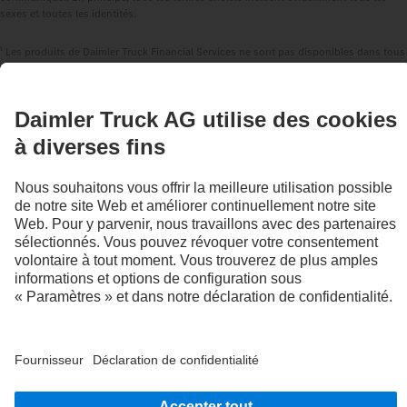
sexes et toutes les identités.
1
Les produits de Daimler Truck Financial Services ne sont pas disponibles dans tous
les pays. La disponibilité peut être vérifiée sur le marché concerné auprès du
distributeur.
2
Les systèmes d'assistance ne peuvent qu'assister les conductrices et conducteurs.
La responsabilité de la conduite en toute sécurité du véhicule incombe toujours
entièrement au conducteur ou à la conductrice.
3
De série dans l'UE, pour certaines configurations de véhicule.
4
L'équipement spécial S2J permet d'empêcher la désactivation des systèmes de
freinage d'urgence Active Brake Assist 6 Plus par le système.
CONTACT
CHOOSE_LOCATION